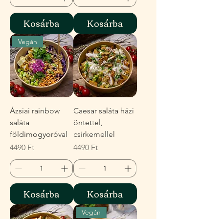
Kosárba
Kosárba
Vegán
Ázsiai rainbow
Caesar saláta házi
saláta
öntettel,
földimogyoróval
csirkemellel
Ár
Ár
4490 Ft
4490 Ft
Kosárba
Kosárba
Vegán