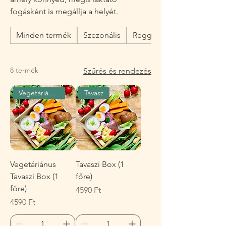
fogásként is megállja a helyét.
Minden termék
Szezonális
Reggeli
8 termék
Szűrés és rendezés
Vegetáriánus
Tavasz
Vegetáriánus
Tavaszi Box (1
Tavaszi Box (1
főre)
főre)
Ár
4590 Ft
Ár
4590 Ft