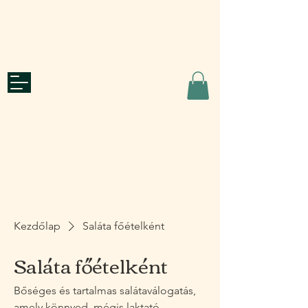
Ajánlatkérés
roots
CATERING & WELL-BEING
Kezdőlap
Saláta főételként
Saláta főételként
Bőséges és tartalmas salátaválogatás,
amely könnyed, mégis laktató