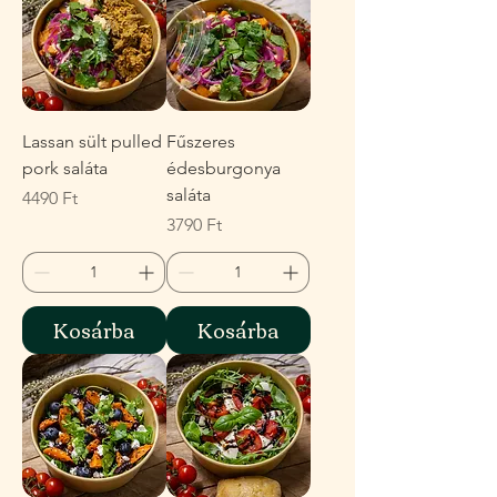
Lassan sült pulled
Fűszeres
pork saláta
édesburgonya
saláta
Ár
4490 Ft
Ár
3790 Ft
Kosárba
Kosárba