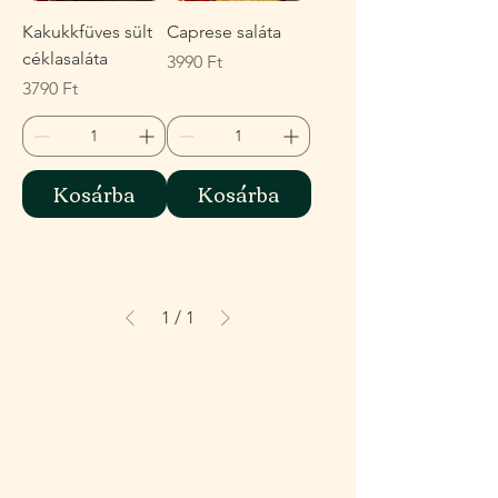
Kakukkfüves sült
Caprese saláta
céklasaláta
Ár
3990 Ft
Ár
3790 Ft
Kosárba
Kosárba
1
/
1