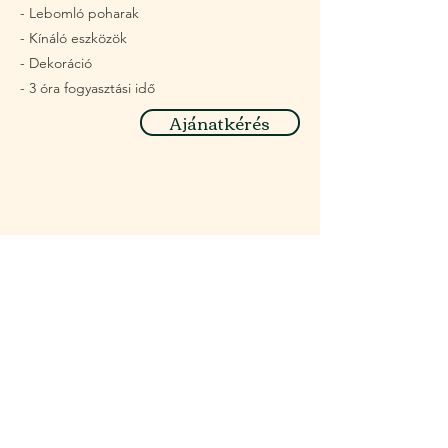
- Lebomló poharak
- Kínáló eszközök
- Dekoráció
- 3 óra fogyasztási idő
Ajánatkérés
Hírlevél - szezonális menük, friss
programok