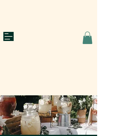
Ajánlatkérés
roots
CATERING & WELL-BEING