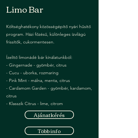
Limo Bar
Költséghatékony közösségépítő nyári hűsítő
program. Házi főzésű, különleges ízvilágú
frissítők, cukormentesen.
Ízelítő limonádé bár kínálatunkból:
- Gingernade - gyömbér, citrus
- Cucu - uborka, rozmaring
- Pink Mint - málna, menta, citrus
- Cardamom Garden - gyömbér, kardamom,
citrus
- Klasszik Citrus - lime, citrom
Ajánatkérés
Több info