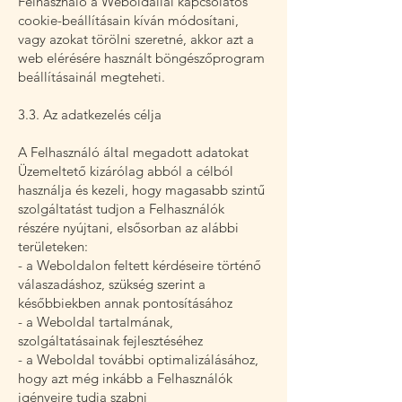
Felhasználó a Weboldallal kapcsolatos
cookie-beállításain kíván módosítani,
vagy azokat törölni szeretné, akkor azt a
web elérésére használt böngészőprogram
beállításainál megteheti.
3.3. Az adatkezelés célja
A Felhasználó által megadott adatokat
Üzemeltető kizárólag abból a célból
használja és kezeli, hogy magasabb szintű
szolgáltatást tudjon a Felhasználók
részére nyújtani, elsősorban az alábbi
területeken:
- a Weboldalon feltett kérdéseire történő
válaszadáshoz, szükség szerint a
későbbiekben annak pontosításához
- a Weboldal tartalmának,
szolgáltatásainak fejlesztéséhez
- a Weboldal további optimalizálásához,
hogy azt még inkább a Felhasználók
igényeire tudja szabni