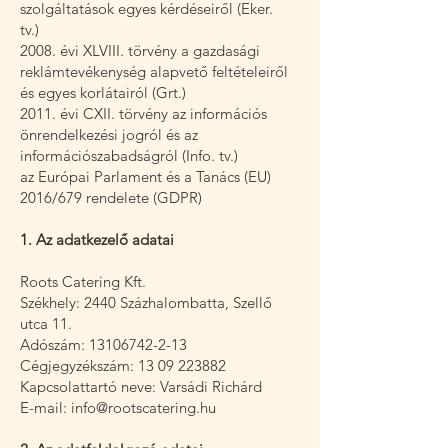
szolgáltatások egyes kérdéseiről (Eker.
tv.)
2008. évi XLVIII. törvény a gazdasági
reklámtevékenység alapvető feltételeiről
és egyes korlátairól (Grt.)
2011. évi CXII. törvény az információs
önrendelkezési jogról és az
információszabadságról (Info. tv.)
az Európai Parlament és a Tanács (EU)
2016/679 rendelete (GDPR)
1. Az adatkezelő adatai
Roots Catering Kft.
Székhely: 2440 Százhalombatta, Szellő
utca 11.
Adószám:
13106742-2-13
Cégjegyzékszám:
13 09 223882
Kapcsolattartó neve: Varsádi Richárd
E-mail:
info@rootscatering.hu