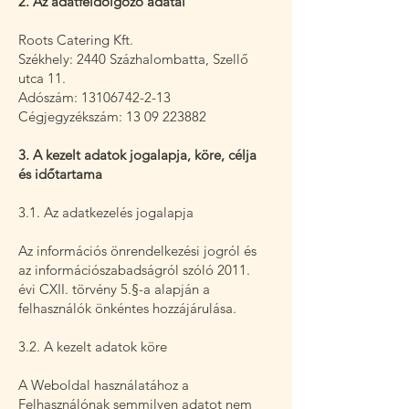
2. Az adatfeldolgozó adatai
Roots Catering Kft.
Székhely: 2440 Százhalombatta, Szellő
utca 11.
Adószám:
13106742-2-13
Cégjegyzékszám:
13 09 223882
3. A kezelt adatok jogalapja, köre, célja
és időtartama
3.1. Az adatkezelés jogalapja
Az információs önrendelkezési jogról és
az információszabadságról szóló 2011.
évi CXII. törvény 5.§-a alapján a
felhasználók önkéntes hozzájárulása.
3.2. A kezelt adatok köre
A Weboldal használatához a
Felhasználónak semmilyen adatot nem