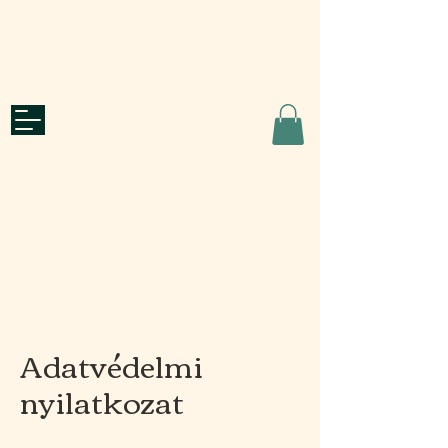
Ajánlatkérés
roots
CATERING & WELL-BEING
Adatvédelmi
nyilatkozat