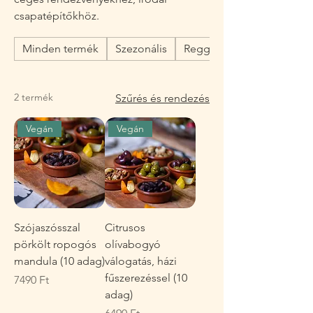
csapatépítőkhöz.
Minden termék
Szezonális
Reggeli
2 termék
Szűrés és rendezés
Vegán
Vegán
Szójaszósszal
Citrusos
pörkölt ropogós
olívabogyó
mandula (10 adag)
válogatás, házi
fűszerezéssel (10
Ár
7490 Ft
adag)
Ár