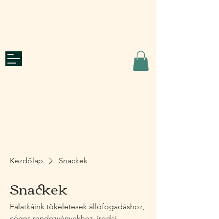
Ajánlatkérés
roots
CATERING & WELL-BEING
Kezdőlap
Snackek
Snackek
Falatkáink tökéletesek állófogadáshoz,
céges rendezvényekhez, irodai