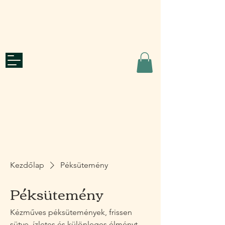
Ajánlatkérés
roots
CATERING & WELL-BEING
Kezdőlap
Péksütemény
Péksütemény
Kézműves péksütemények, frissen
sütve, ízletes és különleges élményt