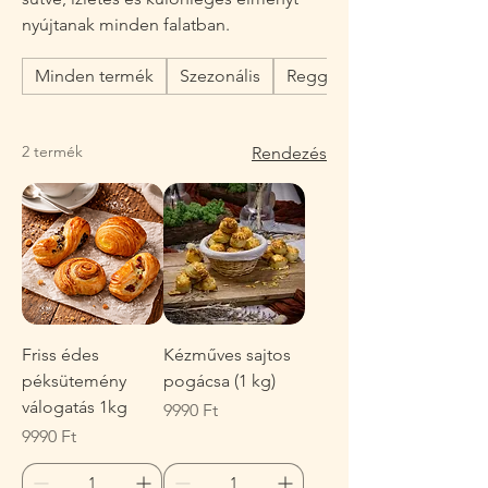
nyújtanak minden falatban.
Minden termék
Szezonális
Reggeli
2 termék
Rendezés
Friss édes
Kézműves sajtos
péksütemény
pogácsa (1 kg)
válogatás 1kg
Ár
9990 Ft
Ár
9990 Ft