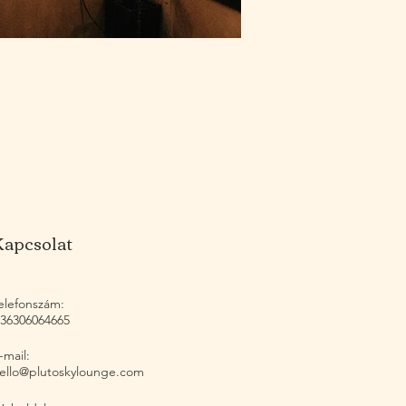
Kapcsolat
elefonszám:
36306064665
-mail:
ello@plutoskylounge.com