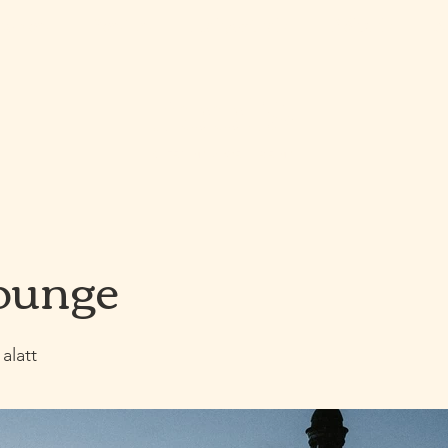
bshop
Pop Up
Helyszínek
Rólunk
K
roots
CATERING & WELL-BEING
ounge
alatt