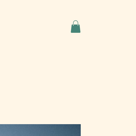
Ajánlatkérés
apcsolat