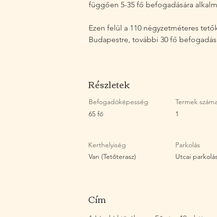
függően 5-35 fő befogadására alkalm
Ezen felül a 110 négyzetméteres tetők
Budapestre, további 30 fő befogadásá
Részletek
Befogadóképesség
Termek szám
65 fő
1
Kerthelyiség
Parkol
ás
Van (Tetőterasz)
Utcai parkolás
Cím