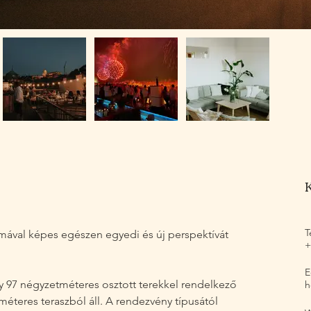
T
lmával képes egészen egyedi és új perspektívát 
+
E
y 97 négyzetméteres osztott terekkel rendelkező 
h
méteres teraszból áll. A rendezvény típusától 