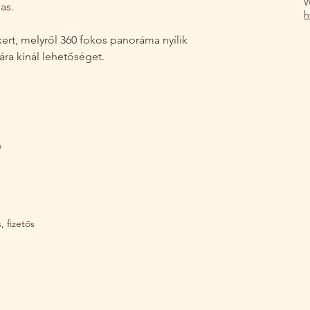
W
as.
h
ert, melyről 360 fokos panoráma nyílik 
ra kínál lehetőséget.
a
, fizetős