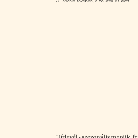
A Lánchíd tövében, a Fő utca 10. alatt
Hírlevél - szezonális menük, 