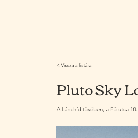
Home
Catering
We
< Vissza a listára
Pluto Sky L
A Lánchíd tövében, a Fő utca 10. 